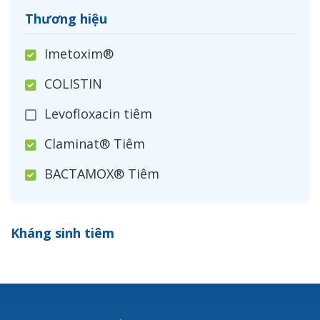
Thương hiệu
Imetoxim®
COLISTIN
Levofloxacin tiêm
Claminat® Tiêm
BACTAMOX® Tiêm
Cefoxitin®
Kháng sinh tiêm
Ceftizoxim®
Cloxacillin®
Nerusyn®