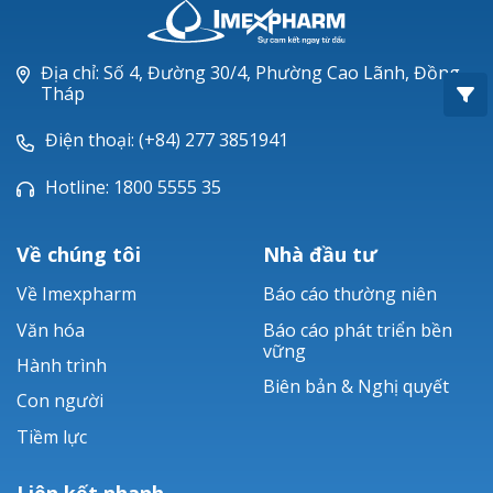
Oxacillin®
Piperacillin
Địa chỉ: Số 4, Đường 30/4, Phường Cao Lãnh, Đồng
Tháp
Ticarlinat®
Điện thoại: (+84) 277 3851941
Zobacta®
Hotline: 1800 5555 35
Bacsulfo®
Về chúng tôi
Nhà đầu tư
Về Imexpharm
Báo cáo thường niên
Văn hóa
Báo cáo phát triển bền
vững
Hành trình
Biên bản & Nghị quyết
Con người
Tiềm lực
Liên kết nhanh