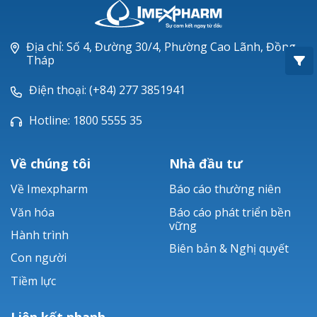
Oxacillin®
Piperacillin
Địa chỉ: Số 4, Đường 30/4, Phường Cao Lãnh, Đồng
Tháp
Ticarlinat®
Điện thoại: (+84) 277 3851941
Zobacta®
Hotline: 1800 5555 35
Bacsulfo®
Về chúng tôi
Nhà đầu tư
Về Imexpharm
Báo cáo thường niên
Văn hóa
Báo cáo phát triển bền
vững
Hành trình
Biên bản & Nghị quyết
Con người
Tiềm lực
Liên kết nhanh