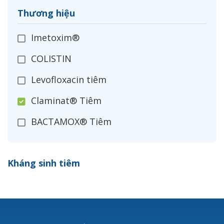
Thương hiệu
Imetoxim®
COLISTIN
Levofloxacin tiêm
Claminat® Tiêm
BACTAMOX® Tiêm
Cefoxitin®
Kháng sinh tiêm
Ceftizoxim®
Cloxacillin®
Nerusyn®