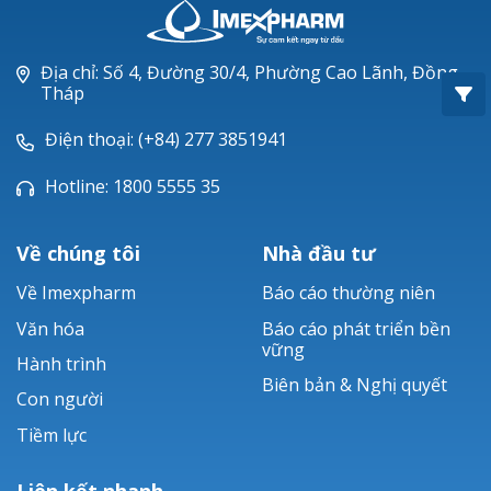
Oxacillin®
Piperacillin
Địa chỉ: Số 4, Đường 30/4, Phường Cao Lãnh, Đồng
Tháp
Ticarlinat®
Điện thoại: (+84) 277 3851941
Zobacta®
Hotline: 1800 5555 35
Bacsulfo®
Về chúng tôi
Nhà đầu tư
Về Imexpharm
Báo cáo thường niên
Văn hóa
Báo cáo phát triển bền
vững
Hành trình
Biên bản & Nghị quyết
Con người
Tiềm lực
Liên kết nhanh