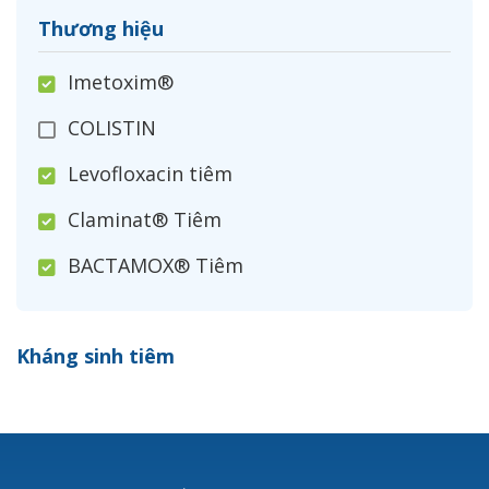
Thương hiệu
Imetoxim®
COLISTIN
Levofloxacin tiêm
Claminat® Tiêm
BACTAMOX® Tiêm
Cefoxitin®
Kháng sinh tiêm
Ceftizoxim®
Cloxacillin®
Nerusyn®