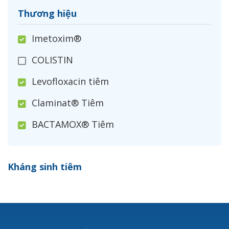
Thương hiệu
Imetoxim®
COLISTIN
Levofloxacin tiêm
Claminat® Tiêm
BACTAMOX® Tiêm
Cefoxitin®
Kháng sinh tiêm
Ceftizoxim®
Cloxacillin®
Nerusyn®