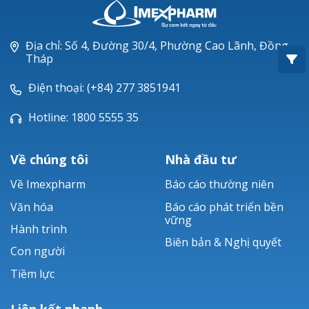
Oxacillin®
Piperacillin
Địa chỉ: Số 4, Đường 30/4, Phường Cao Lãnh, Đồng
Tháp
Ticarlinat®
Điện thoại: (+84) 277 3851941
Zobacta®
Hotline: 1800 5555 35
Bacsulfo®
Về chúng tôi
Nhà đầu tư
Về Imexpharm
Báo cáo thường niên
Văn hóa
Báo cáo phát triển bền
vững
Hành trình
Biên bản & Nghị quyết
Con người
Tiềm lực
Liên kết nhanh