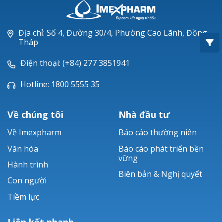
Oxacillin®
Piperacillin
Địa chỉ: Số 4, Đường 30/4, Phường Cao Lãnh, Đồng
Tháp
Ticarlinat®
Điện thoại: (+84) 277 3851941
Zobacta®
Hotline: 1800 5555 35
Bacsulfo®
Về chúng tôi
Nhà đầu tư
Về Imexpharm
Báo cáo thường niên
Văn hóa
Báo cáo phát triển bền
vững
Hành trình
Biên bản & Nghị quyết
Con người
Tiềm lực
Liên kết nhanh