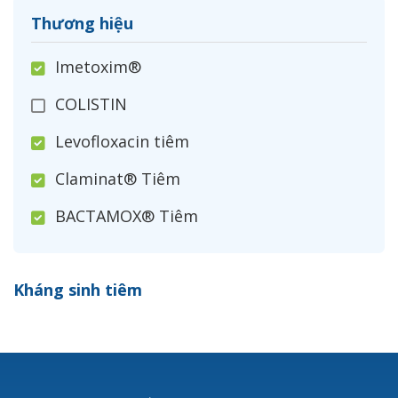
Thương hiệu
Imetoxim®
COLISTIN
Levofloxacin tiêm
Claminat® Tiêm
BACTAMOX® Tiêm
Cefoxitin®
Kháng sinh tiêm
Ceftizoxim®
Cloxacillin®
Nerusyn®