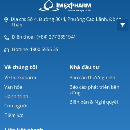
Oxacillin®
Piperacillin
Địa chỉ: Số 4, Đường 30/4, Phường Cao Lãnh, Đồng
Tháp
Ticarlinat®
Điện thoại: (+84) 277 3851941
Zobacta®
Hotline: 1800 5555 35
Bacsulfo®
Về chúng tôi
Nhà đầu tư
Về Imexpharm
Báo cáo thường niên
Văn hóa
Báo cáo phát triển bền
vững
Hành trình
Biên bản & Nghị quyết
Con người
Tiềm lực
Liên kết nhanh