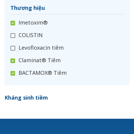
Thương hiệu
Imetoxim®
COLISTIN
Levofloxacin tiêm
Claminat® Tiêm
BACTAMOX® Tiêm
Cefoxitin®
Kháng sinh tiêm
Ceftizoxim®
Cloxacillin®
Nerusyn®