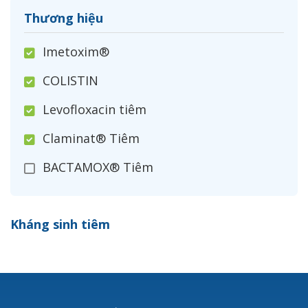
Thương hiệu
Imetoxim®
COLISTIN
Levofloxacin tiêm
Claminat® Tiêm
BACTAMOX® Tiêm
Cefoxitin®
Kháng sinh tiêm
Ceftizoxim®
Cloxacillin®
Nerusyn®