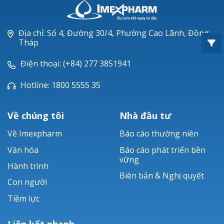
Oxacillin®
Piperacillin
Địa chỉ: Số 4, Đường 30/4, Phường Cao Lãnh, Đồng
Tháp
Ticarlinat®
Điện thoại: (+84) 277 3851941
Zobacta®
Hotline: 1800 5555 35
Bacsulfo®
Về chúng tôi
Nhà đầu tư
Về Imexpharm
Báo cáo thường niên
Văn hóa
Báo cáo phát triển bền
vững
Hành trình
Biên bản & Nghị quyết
Con người
Tiềm lực
Liên kết nhanh