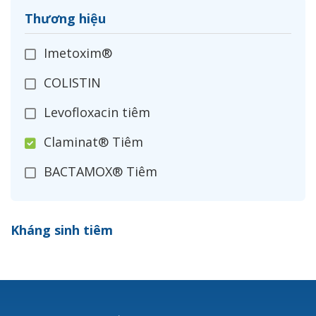
Thương hiệu
Imetoxim®
COLISTIN
Levofloxacin tiêm
Claminat® Tiêm
BACTAMOX® Tiêm
Cefoxitin®
Kháng sinh tiêm
Ceftizoxim®
Cloxacillin®
Nerusyn®