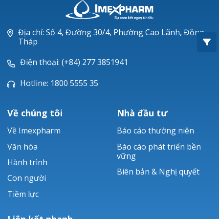
Oxacillin®
Piperacillin
Địa chỉ: Số 4, Đường 30/4, Phường Cao Lãnh, Đồng
Tháp
Ticarlinat®
Điện thoại: (+84) 277 3851941
Zobacta®
Hotline: 1800 5555 35
Bacsulfo®
Về chúng tôi
Nhà đầu tư
Về Imexpharm
Báo cáo thường niên
Văn hóa
Báo cáo phát triển bền
vững
Hành trình
Biên bản & Nghị quyết
Con người
Tiềm lực
Liên kết nhanh