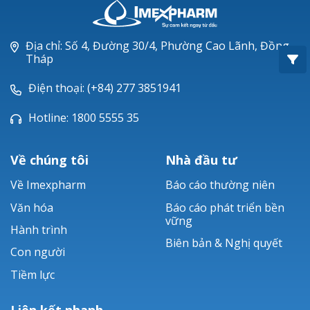
Oxacillin®
Piperacillin
Địa chỉ: Số 4, Đường 30/4, Phường Cao Lãnh, Đồng
Tháp
Ticarlinat®
Điện thoại: (+84) 277 3851941
Zobacta®
Hotline: 1800 5555 35
Bacsulfo®
Về chúng tôi
Nhà đầu tư
Về Imexpharm
Báo cáo thường niên
Văn hóa
Báo cáo phát triển bền
vững
Hành trình
Biên bản & Nghị quyết
Con người
Tiềm lực
Liên kết nhanh