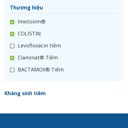
Thương hiệu
Imetoxim®
COLISTIN
Levofloxacin tiêm
Claminat® Tiêm
BACTAMOX® Tiêm
Cefoxitin®
Kháng sinh tiêm
Ceftizoxim®
Cloxacillin®
Nerusyn®