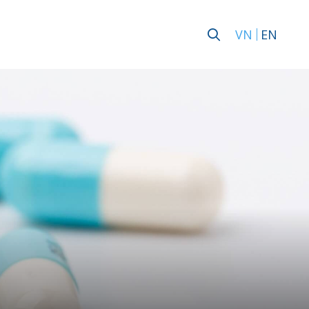
VN
EN