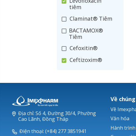
Levofloxacin
tiêm
Claminat® Tiêm
BACTAMOX®
Tiêm
Cefoxitin®
Ceftizoxim®
Cloxacillin®
Nerusyn®
Oxacillin®
Về chúng
Piperacillin
Về Imexph
Địa chỉ: Số 4, Đường 30/4, Phường
Ticarlinat®
Văn hóa
Cao Lãnh, Đồng Tháp
Hành trình
Zobacta®
Điện thoại: (+84) 277 3851941