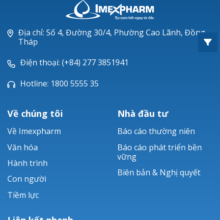
Oxacillin®
Piperacillin
Địa chỉ: Số 4, Đường 30/4, Phường Cao Lãnh, Đồng
Tháp
Ticarlinat®
Điện thoại: (+84) 277 3851941
Zobacta®
Hotline: 1800 5555 35
Bacsulfo®
Về chúng tôi
Nhà đầu tư
Về Imexpharm
Báo cáo thường niên
Văn hóa
Báo cáo phát triển bền
vững
Hành trình
Biên bản & Nghị quyết
Con người
Tiềm lực
Liên kết nhanh