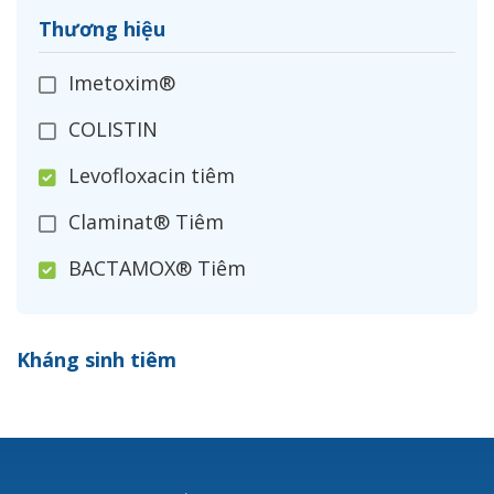
Thương hiệu
Imetoxim®
COLISTIN
Levofloxacin tiêm
Claminat® Tiêm
BACTAMOX® Tiêm
Cefoxitin®
Kháng sinh tiêm
Ceftizoxim®
Cloxacillin®
Nerusyn®