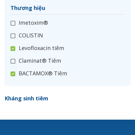
Thương hiệu
Imetoxim®
COLISTIN
Levofloxacin tiêm
Claminat® Tiêm
BACTAMOX® Tiêm
Cefoxitin®
Kháng sinh tiêm
Ceftizoxim®
Cloxacillin®
Nerusyn®