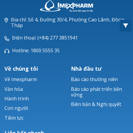
Oxacillin®
Piperacillin
Địa chỉ: Số 4, Đường 30/4, Phường Cao Lãnh, Đồng
Tháp
Ticarlinat®
Điện thoại: (+84) 277 3851941
Zobacta®
Hotline: 1800 5555 35
Bacsulfo®
Về chúng tôi
Nhà đầu tư
Về Imexpharm
Báo cáo thường niên
Văn hóa
Báo cáo phát triển bền
vững
Hành trình
Biên bản & Nghị quyết
Con người
Tiềm lực
Liên kết nhanh