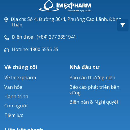
Oxacillin®
Piperacillin
Địa chỉ: Số 4, Đường 30/4, Phường Cao Lãnh, Đồng
Tháp
Ticarlinat®
Điện thoại: (+84) 277 3851941
Zobacta®
Hotline: 1800 5555 35
Bacsulfo®
Về chúng tôi
Nhà đầu tư
Về Imexpharm
Báo cáo thường niên
Văn hóa
Báo cáo phát triển bền
vững
Hành trình
Biên bản & Nghị quyết
Con người
Tiềm lực
Liên kết nhanh