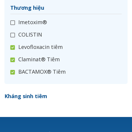
Thương hiệu
Imetoxim®
COLISTIN
Levofloxacin tiêm
Claminat® Tiêm
BACTAMOX® Tiêm
Cefoxitin®
Kháng sinh tiêm
Ceftizoxim®
Cloxacillin®
Nerusyn®