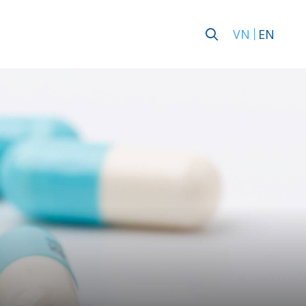
VN
EN