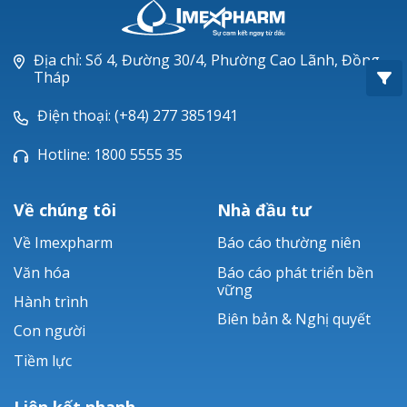
Oxacillin®
Piperacillin
Địa chỉ: Số 4, Đường 30/4, Phường Cao Lãnh, Đồng
Tháp
Ticarlinat®
Điện thoại: (+84) 277 3851941
Zobacta®
Hotline: 1800 5555 35
Bacsulfo®
Về chúng tôi
Nhà đầu tư
Về Imexpharm
Báo cáo thường niên
Văn hóa
Báo cáo phát triển bền
vững
Hành trình
Biên bản & Nghị quyết
Con người
Tiềm lực
Liên kết nhanh