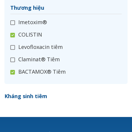
Thương hiệu
Imetoxim®
COLISTIN
Levofloxacin tiêm
Claminat® Tiêm
BACTAMOX® Tiêm
Cefoxitin®
Kháng sinh tiêm
Ceftizoxim®
Cloxacillin®
Nerusyn®