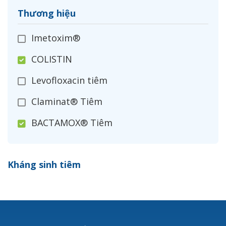
Thương hiệu
Imetoxim®
COLISTIN
Levofloxacin tiêm
Claminat® Tiêm
BACTAMOX® Tiêm
Cefoxitin®
Kháng sinh tiêm
Ceftizoxim®
Cloxacillin®
Nerusyn®