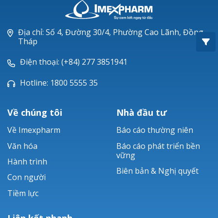
Oxacillin®
Piperacillin
Địa chỉ: Số 4, Đường 30/4, Phường Cao Lãnh, Đồng
Tháp
Ticarlinat®
Điện thoại: (+84) 277 3851941
Zobacta®
Hotline: 1800 5555 35
Bacsulfo®
Về chúng tôi
Nhà đầu tư
Về Imexpharm
Báo cáo thường niên
Văn hóa
Báo cáo phát triển bền
vững
Hành trình
Biên bản & Nghị quyết
Con người
Tiềm lực
Liên kết nhanh