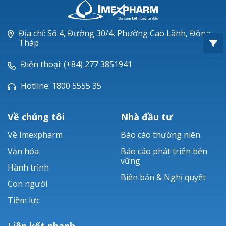
Oxacillin®
Piperacillin
Địa chỉ: Số 4, Đường 30/4, Phường Cao Lãnh, Đồng
Tháp
Ticarlinat®
Điện thoại: (+84) 277 3851941
Zobacta®
Hotline: 1800 5555 35
Bacsulfo®
Về chúng tôi
Nhà đầu tư
Về Imexpharm
Báo cáo thường niên
Văn hóa
Báo cáo phát triển bền
vững
Hành trình
Biên bản & Nghị quyết
Con người
Tiềm lực
Liên kết nhanh