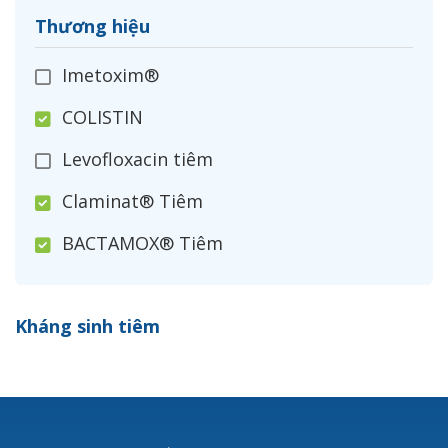
Thương hiệu
Imetoxim®
COLISTIN
Levofloxacin tiêm
Claminat® Tiêm
BACTAMOX® Tiêm
Cefoxitin®
Kháng sinh tiêm
Ceftizoxim®
Cloxacillin®
Nerusyn®