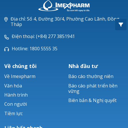
Oxacillin®
Piperacillin
Địa chỉ: Số 4, Đường 30/4, Phường Cao Lãnh, Đồng
Tháp
Ticarlinat®
Điện thoại: (+84) 277 3851941
Zobacta®
Hotline: 1800 5555 35
Bacsulfo®
Về chúng tôi
Nhà đầu tư
Về Imexpharm
Báo cáo thường niên
Văn hóa
Báo cáo phát triển bền
vững
Hành trình
Biên bản & Nghị quyết
Con người
Tiềm lực
Liên kết nhanh