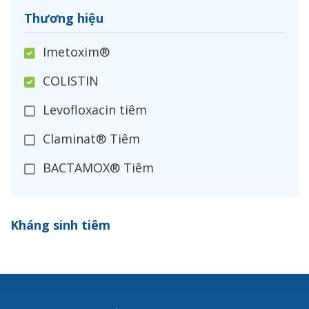
Thương hiệu
Imetoxim®
COLISTIN
Levofloxacin tiêm
Claminat® Tiêm
BACTAMOX® Tiêm
Cefoxitin®
Kháng sinh tiêm
Ceftizoxim®
Cloxacillin®
Nerusyn®