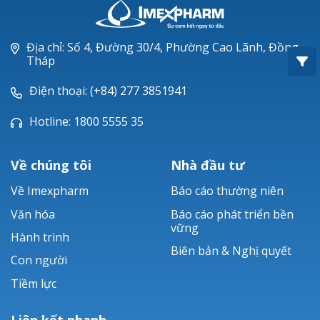
Oxacillin®
Piperacillin
Địa chỉ: Số 4, Đường 30/4, Phường Cao Lãnh, Đồng
Tháp
Ticarlinat®
Điện thoại: (+84) 277 3851941
Zobacta®
Hotline: 1800 5555 35
Bacsulfo®
Về chúng tôi
Nhà đầu tư
Về Imexpharm
Báo cáo thường niên
Văn hóa
Báo cáo phát triển bền
vững
Hành trình
Biên bản & Nghị quyết
Con người
Tiềm lực
Liên kết nhanh