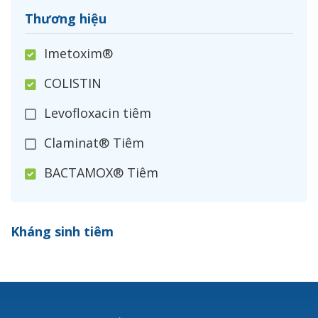
Thương hiệu
Imetoxim®
COLISTIN
Levofloxacin tiêm
Claminat® Tiêm
BACTAMOX® Tiêm
Cefoxitin®
Kháng sinh tiêm
Ceftizoxim®
Cloxacillin®
Nerusyn®