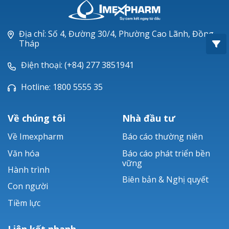
Oxacillin®
Piperacillin
Địa chỉ: Số 4, Đường 30/4, Phường Cao Lãnh, Đồng
Tháp
Ticarlinat®
Điện thoại: (+84) 277 3851941
Zobacta®
Hotline: 1800 5555 35
Bacsulfo®
Về chúng tôi
Nhà đầu tư
Về Imexpharm
Báo cáo thường niên
Văn hóa
Báo cáo phát triển bền
vững
Hành trình
Biên bản & Nghị quyết
Con người
Tiềm lực
Liên kết nhanh