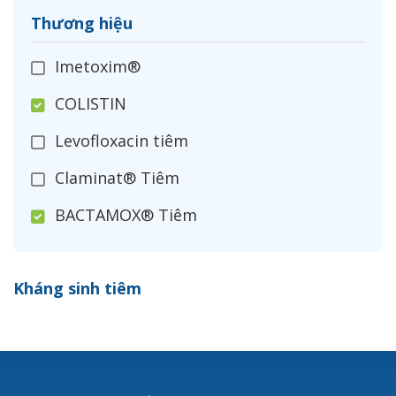
Thương hiệu
Imetoxim®
COLISTIN
Levofloxacin tiêm
Claminat® Tiêm
BACTAMOX® Tiêm
Cefoxitin®
Kháng sinh tiêm
Ceftizoxim®
Cloxacillin®
Nerusyn®