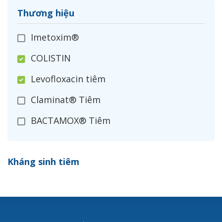
Thương hiệu
Imetoxim®
COLISTIN
Levofloxacin tiêm
Claminat® Tiêm
BACTAMOX® Tiêm
Cefoxitin®
Kháng sinh tiêm
Ceftizoxim®
Cloxacillin®
Nerusyn®