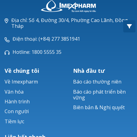
Oxacillin®
Piperacillin
Địa chỉ: Số 4, Đường 30/4, Phường Cao Lãnh, Đồng
Tháp
Ticarlinat®
Điện thoại: (+84) 277 3851941
Zobacta®
Hotline: 1800 5555 35
Bacsulfo®
Về chúng tôi
Nhà đầu tư
Về Imexpharm
Báo cáo thường niên
Văn hóa
Báo cáo phát triển bền
vững
Hành trình
Biên bản & Nghị quyết
Con người
Tiềm lực
Liên kết nhanh