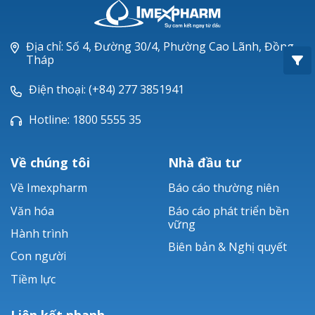
Oxacillin®
Piperacillin
Địa chỉ: Số 4, Đường 30/4, Phường Cao Lãnh, Đồng
Tháp
Ticarlinat®
Điện thoại: (+84) 277 3851941
Zobacta®
Hotline: 1800 5555 35
Bacsulfo®
Về chúng tôi
Nhà đầu tư
Về Imexpharm
Báo cáo thường niên
Văn hóa
Báo cáo phát triển bền
vững
Hành trình
Biên bản & Nghị quyết
Con người
Tiềm lực
Liên kết nhanh