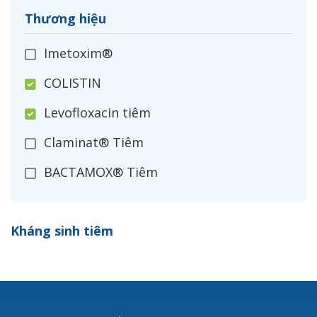
Thương hiệu
Imetoxim®
COLISTIN
Levofloxacin tiêm
Claminat® Tiêm
BACTAMOX® Tiêm
Cefoxitin®
Kháng sinh tiêm
Ceftizoxim®
Cloxacillin®
Nerusyn®