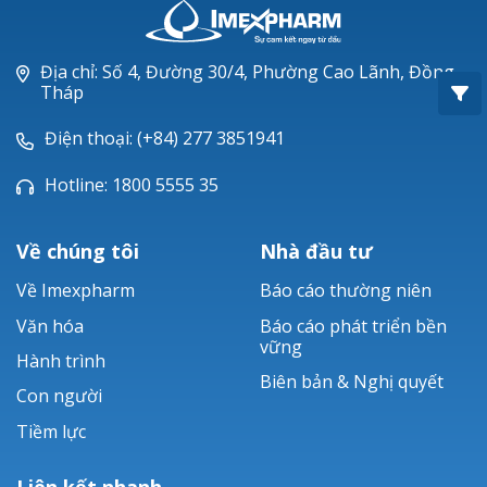
Oxacillin®
Piperacillin
Địa chỉ: Số 4, Đường 30/4, Phường Cao Lãnh, Đồng
Tháp
Ticarlinat®
Điện thoại: (+84) 277 3851941
Zobacta®
Hotline: 1800 5555 35
Bacsulfo®
Về chúng tôi
Nhà đầu tư
Về Imexpharm
Báo cáo thường niên
Văn hóa
Báo cáo phát triển bền
vững
Hành trình
Biên bản & Nghị quyết
Con người
Tiềm lực
Liên kết nhanh