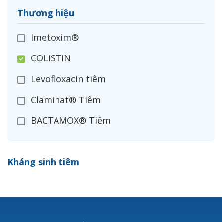
Thương hiệu
Imetoxim®
COLISTIN
Levofloxacin tiêm
Claminat® Tiêm
BACTAMOX® Tiêm
Cefoxitin®
Kháng sinh tiêm
Ceftizoxim®
Cloxacillin®
Nerusyn®