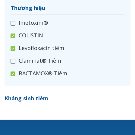
Thương hiệu
Imetoxim®
COLISTIN
Levofloxacin tiêm
Claminat® Tiêm
BACTAMOX® Tiêm
Cefoxitin®
Kháng sinh tiêm
Ceftizoxim®
Cloxacillin®
Nerusyn®