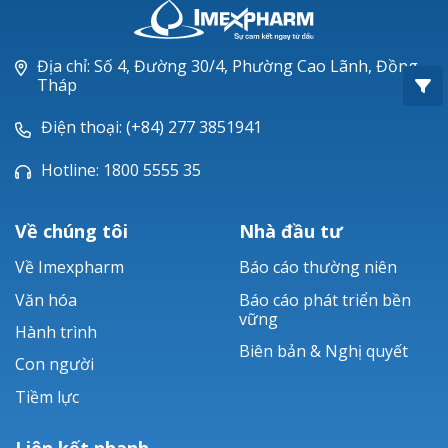
Oxacillin®
Piperacillin
Địa chỉ: Số 4, Đường 30/4, Phường Cao Lãnh, Đồng
Tháp
Ticarlinat®
Điện thoại: (+84) 277 3851941
Zobacta®
Hotline: 1800 5555 35
Bacsulfo®
Về chúng tôi
Nhà đầu tư
Về Imexpharm
Báo cáo thường niên
Văn hóa
Báo cáo phát triển bền
vững
Hành trình
Biên bản & Nghị quyết
Con người
Tiềm lực
Liên kết nhanh