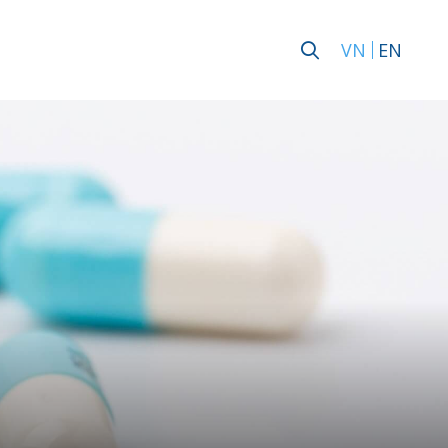
VN
EN