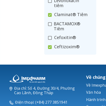
Levofloxacin
tiêm
Claminat® Tiêm
BACTAMOX®
Tiêm
Cefoxitin®
Ceftizoxim®
Cloxacillin®
Nerusyn®
Oxacillin®
Về chúng
Piperacillin
Về Imexph
Địa chỉ: Số 4, Đường 30/4, Phường
Ticarlinat®
Văn hóa
Cao Lãnh, Đồng Tháp
Hành trình
Zobacta®
Điện thoại: (+84) 277 3851941