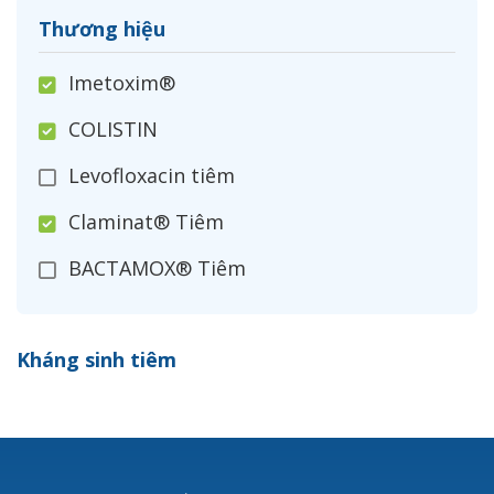
Thương hiệu
Imetoxim®
COLISTIN
Levofloxacin tiêm
Claminat® Tiêm
BACTAMOX® Tiêm
Cefoxitin®
Kháng sinh tiêm
Ceftizoxim®
Cloxacillin®
Nerusyn®