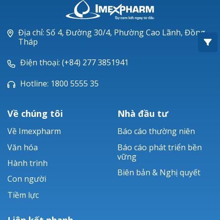
Oxacillin®
Piperacillin
Địa chỉ: Số 4, Đường 30/4, Phường Cao Lãnh, Đồng
Tháp
Ticarlinat®
Điện thoại: (+84) 277 3851941
Zobacta®
Hotline: 1800 5555 35
Bacsulfo®
Về chúng tôi
Nhà đầu tư
Về Imexpharm
Báo cáo thường niên
Văn hóa
Báo cáo phát triển bền
vững
Hành trình
Biên bản & Nghị quyết
Con người
Tiềm lực
Liên kết nhanh