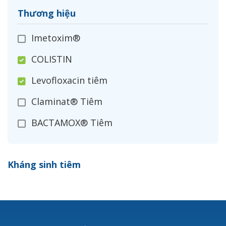
Thương hiệu
Imetoxim®
COLISTIN
Levofloxacin tiêm
Claminat® Tiêm
BACTAMOX® Tiêm
Cefoxitin®
Kháng sinh tiêm
Ceftizoxim®
Cloxacillin®
Nerusyn®