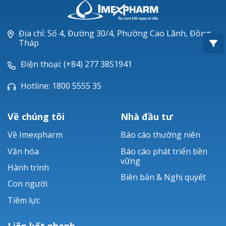
Oxacillin®
Piperacillin
Địa chỉ: Số 4, Đường 30/4, Phường Cao Lãnh, Đồng
Tháp
Ticarlinat®
Điện thoại: (+84) 277 3851941
Zobacta®
Hotline: 1800 5555 35
Bacsulfo®
Về chúng tôi
Nhà đầu tư
Về Imexpharm
Báo cáo thường niên
Văn hóa
Báo cáo phát triển bền
vững
Hành trình
Biên bản & Nghị quyết
Con người
Tiềm lực
Liên kết nhanh