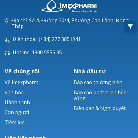
Oxacillin®
Piperacillin
Địa chỉ: Số 4, Đường 30/4, Phường Cao Lãnh, Đồng
Tháp
Ticarlinat®
Điện thoại: (+84) 277 3851941
Zobacta®
Hotline: 1800 5555 35
Bacsulfo®
Về chúng tôi
Nhà đầu tư
Về Imexpharm
Báo cáo thường niên
Văn hóa
Báo cáo phát triển bền
vững
Hành trình
Biên bản & Nghị quyết
Con người
Tiềm lực
Liên kết nhanh