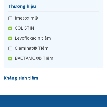
Thương hiệu
Imetoxim®
COLISTIN
Levofloxacin tiêm
Claminat® Tiêm
BACTAMOX® Tiêm
Cefoxitin®
Kháng sinh tiêm
Ceftizoxim®
Cloxacillin®
Nerusyn®