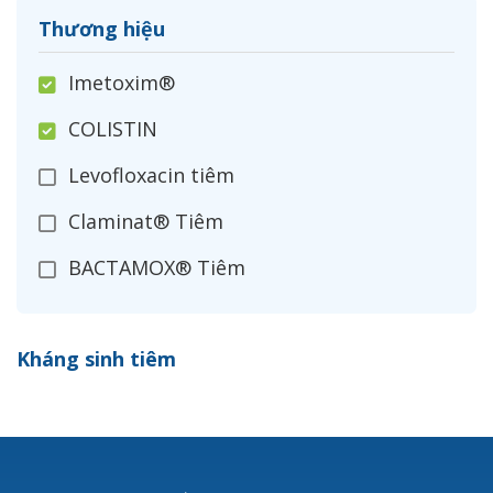
Thương hiệu
Imetoxim®
COLISTIN
Levofloxacin tiêm
Claminat® Tiêm
BACTAMOX® Tiêm
Cefoxitin®
Kháng sinh tiêm
Ceftizoxim®
Cloxacillin®
Nerusyn®