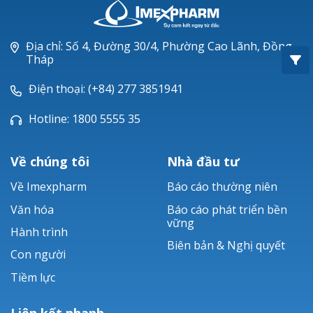
Oxacillin®
Piperacillin
Địa chỉ: Số 4, Đường 30/4, Phường Cao Lãnh, Đồng
Tháp
Ticarlinat®
Điện thoại: (+84) 277 3851941
Zobacta®
Hotline: 1800 5555 35
Bacsulfo®
Về chúng tôi
Nhà đầu tư
Về Imexpharm
Báo cáo thường niên
Văn hóa
Báo cáo phát triển bền
vững
Hành trình
Biên bản & Nghị quyết
Con người
Tiềm lực
Liên kết nhanh