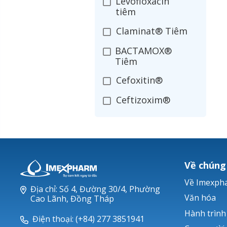
Levofloxacin
tiêm
Claminat® Tiêm
BACTAMOX®
Tiêm
Cefoxitin®
Ceftizoxim®
Cloxacillin®
Nerusyn®
Oxacillin®
Về chúng
Piperacillin
Về Imexph
Địa chỉ: Số 4, Đường 30/4, Phường
Ticarlinat®
Văn hóa
Cao Lãnh, Đồng Tháp
Hành trình
Zobacta®
Điện thoại: (+84) 277 3851941