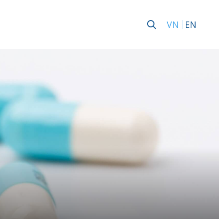
VN
EN