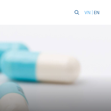
VN
EN