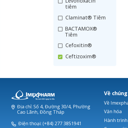
Levofloxacin
tiêm
Claminat® Tiêm
BACTAMOX®
Tiêm
Cefoxitin®
Ceftizoxim®
Cloxacillin®
Nerusyn®
Oxacillin®
Về chúng
Piperacillin
Về Imexph
Địa chỉ: Số 4, Đường 30/4, Phường
Ticarlinat®
Văn hóa
Cao Lãnh, Đồng Tháp
Hành trình
Zobacta®
Điện thoại: (+84) 277 3851941