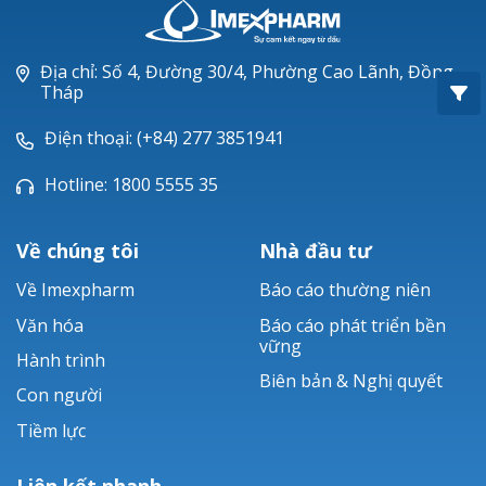
Oxacillin®
Piperacillin
Địa chỉ: Số 4, Đường 30/4, Phường Cao Lãnh, Đồng
Tháp
Ticarlinat®
Điện thoại: (+84) 277 3851941
Zobacta®
Hotline: 1800 5555 35
Bacsulfo®
Về chúng tôi
Nhà đầu tư
Về Imexpharm
Báo cáo thường niên
Văn hóa
Báo cáo phát triển bền
vững
Hành trình
Biên bản & Nghị quyết
Con người
Tiềm lực
Liên kết nhanh