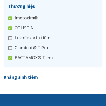
Thương hiệu
Imetoxim®
COLISTIN
Levofloxacin tiêm
Claminat® Tiêm
BACTAMOX® Tiêm
Cefoxitin®
Kháng sinh tiêm
Ceftizoxim®
Cloxacillin®
Nerusyn®