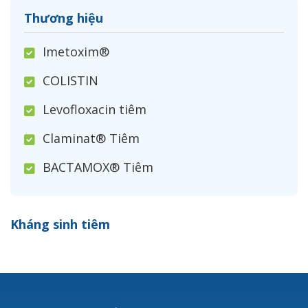
Thương hiệu
Imetoxim®
COLISTIN
Levofloxacin tiêm
Claminat® Tiêm
BACTAMOX® Tiêm
Cefoxitin®
Kháng sinh tiêm
Ceftizoxim®
Cloxacillin®
Nerusyn®