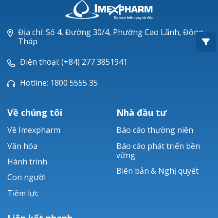
Oxacillin®
Piperacillin
Địa chỉ: Số 4, Đường 30/4, Phường Cao Lãnh, Đồng
Tháp
Ticarlinat®
Điện thoại: (+84) 277 3851941
Zobacta®
Hotline: 1800 5555 35
Bacsulfo®
Về chúng tôi
Nhà đầu tư
Về Imexpharm
Báo cáo thường niên
Văn hóa
Báo cáo phát triển bền
vững
Hành trình
Biên bản & Nghị quyết
Con người
Tiềm lực
Liên kết nhanh