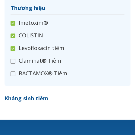
Thương hiệu
Imetoxim®
COLISTIN
Levofloxacin tiêm
Claminat® Tiêm
BACTAMOX® Tiêm
Cefoxitin®
Kháng sinh tiêm
Ceftizoxim®
Cloxacillin®
Nerusyn®