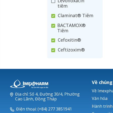
Levofloxacin
tiêm
Claminat® Tiêm
BACTAMOX®
Tiêm
Cefoxitin®
Ceftizoxim®
Cloxacillin®
Nerusyn®
Oxacillin®
Về chúng
Piperacillin
Về Imexph
Địa chỉ: Số 4, Đường 30/4, Phường
Ticarlinat®
Văn hóa
Cao Lãnh, Đồng Tháp
Hành trình
Zobacta®
Điện thoại: (+84) 277 3851941