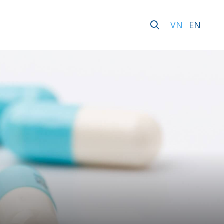
VN
EN