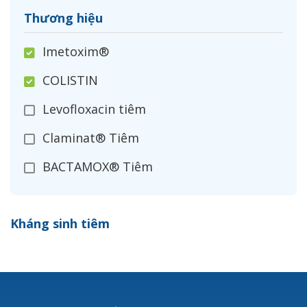
Thương hiệu
Imetoxim®
COLISTIN
Levofloxacin tiêm
Claminat® Tiêm
BACTAMOX® Tiêm
Cefoxitin®
Kháng sinh tiêm
Ceftizoxim®
Cloxacillin®
Nerusyn®