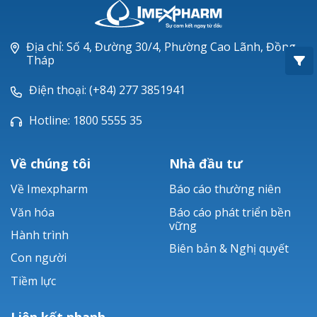
Oxacillin®
Piperacillin
Địa chỉ: Số 4, Đường 30/4, Phường Cao Lãnh, Đồng
Tháp
Ticarlinat®
Điện thoại: (+84) 277 3851941
Zobacta®
Hotline: 1800 5555 35
Bacsulfo®
Về chúng tôi
Nhà đầu tư
Về Imexpharm
Báo cáo thường niên
Văn hóa
Báo cáo phát triển bền
vững
Hành trình
Biên bản & Nghị quyết
Con người
Tiềm lực
Liên kết nhanh