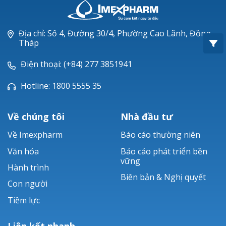
Oxacillin®
Piperacillin
Địa chỉ: Số 4, Đường 30/4, Phường Cao Lãnh, Đồng
Tháp
Ticarlinat®
Điện thoại: (+84) 277 3851941
Zobacta®
Hotline: 1800 5555 35
Bacsulfo®
Về chúng tôi
Nhà đầu tư
Về Imexpharm
Báo cáo thường niên
Văn hóa
Báo cáo phát triển bền
vững
Hành trình
Biên bản & Nghị quyết
Con người
Tiềm lực
Liên kết nhanh