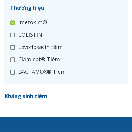
Thương hiệu
Imetoxim®
COLISTIN
Levofloxacin tiêm
Claminat® Tiêm
BACTAMOX® Tiêm
Cefoxitin®
Kháng sinh tiêm
Ceftizoxim®
Cloxacillin®
Nerusyn®