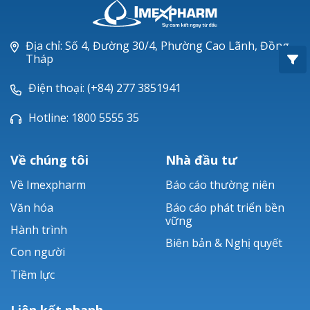
Oxacillin®
Piperacillin
Địa chỉ: Số 4, Đường 30/4, Phường Cao Lãnh, Đồng
Tháp
Ticarlinat®
Điện thoại: (+84) 277 3851941
Zobacta®
Hotline: 1800 5555 35
Bacsulfo®
Về chúng tôi
Nhà đầu tư
Về Imexpharm
Báo cáo thường niên
Văn hóa
Báo cáo phát triển bền
vững
Hành trình
Biên bản & Nghị quyết
Con người
Tiềm lực
Liên kết nhanh