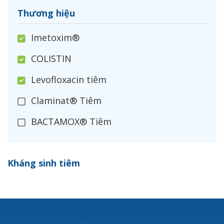
Thương hiệu
Imetoxim®
COLISTIN
Levofloxacin tiêm
Claminat® Tiêm
BACTAMOX® Tiêm
Cefoxitin®
Kháng sinh tiêm
Ceftizoxim®
Cloxacillin®
Nerusyn®