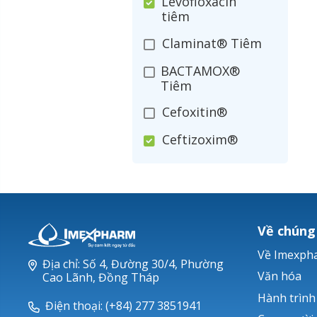
Levofloxacin
tiêm
Claminat® Tiêm
BACTAMOX®
Tiêm
Cefoxitin®
Ceftizoxim®
Cloxacillin®
Nerusyn®
Oxacillin®
Về chúng
Piperacillin
Về Imexph
Địa chỉ: Số 4, Đường 30/4, Phường
Ticarlinat®
Văn hóa
Cao Lãnh, Đồng Tháp
Hành trình
Zobacta®
Điện thoại: (+84) 277 3851941