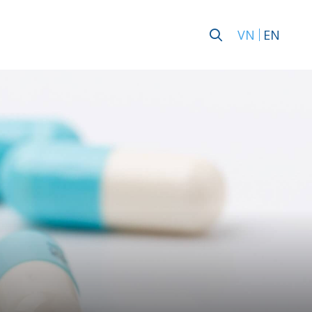
VN
EN