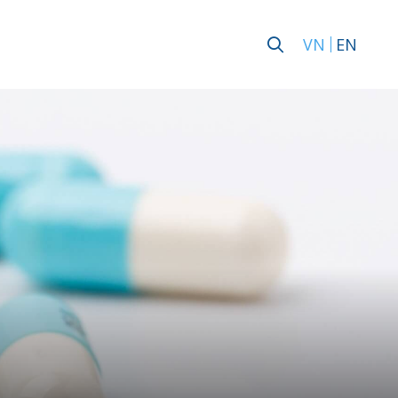
VN
EN