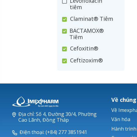
Levofloxacin
tiêm
Claminat® Tiêm
BACTAMOX®
Tiêm
Cefoxitin®
Ceftizoxim®
Cloxacillin®
Nerusyn®
Oxacillin®
Về chúng
Piperacillin
Về Imexph
Địa chỉ: Số 4, Đường 30/4, Phường
Ticarlinat®
Văn hóa
Cao Lãnh, Đồng Tháp
Hành trình
Zobacta®
Điện thoại: (+84) 277 3851941