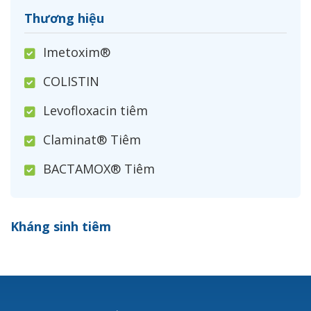
Thương hiệu
Imetoxim®
COLISTIN
Levofloxacin tiêm
Claminat® Tiêm
BACTAMOX® Tiêm
Cefoxitin®
Kháng sinh tiêm
Ceftizoxim®
Cloxacillin®
Nerusyn®