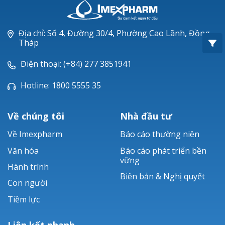
Oxacillin®
Piperacillin
Địa chỉ: Số 4, Đường 30/4, Phường Cao Lãnh, Đồng
Tháp
Ticarlinat®
Điện thoại: (+84) 277 3851941
Zobacta®
Hotline: 1800 5555 35
Bacsulfo®
Về chúng tôi
Nhà đầu tư
Về Imexpharm
Báo cáo thường niên
Văn hóa
Báo cáo phát triển bền
vững
Hành trình
Biên bản & Nghị quyết
Con người
Tiềm lực
Liên kết nhanh