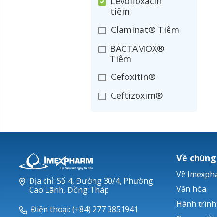
Levofloxacin
tiêm
Claminat® Tiêm
BACTAMOX®
Tiêm
Cefoxitin®
Ceftizoxim®
Cloxacillin®
Nerusyn®
Oxacillin®
Về chúng
Piperacillin
Về Imexph
Địa chỉ: Số 4, Đường 30/4, Phường
Ticarlinat®
Văn hóa
Cao Lãnh, Đồng Tháp
Hành trình
Zobacta®
Điện thoại: (+84) 277 3851941