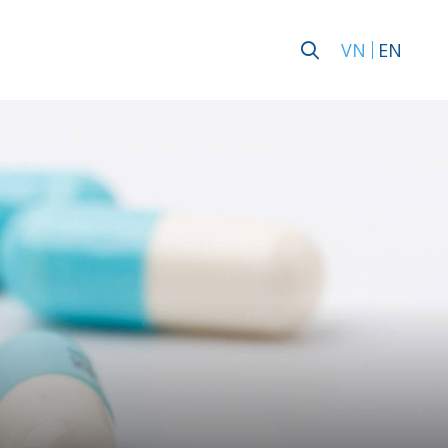
VN
EN