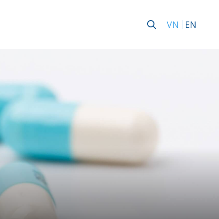
VN
EN