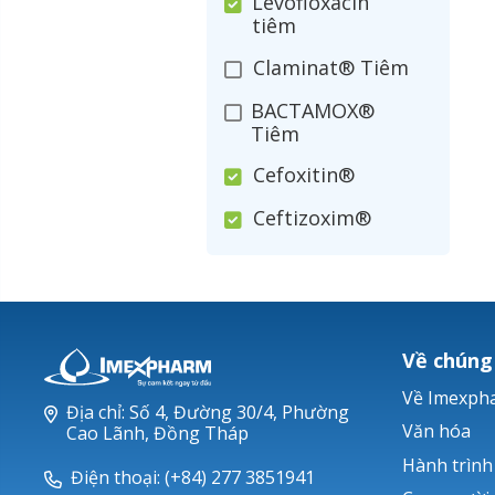
Levofloxacin
tiêm
Claminat® Tiêm
BACTAMOX®
Tiêm
Cefoxitin®
Ceftizoxim®
Cloxacillin®
Nerusyn®
Oxacillin®
Về chúng
Piperacillin
Về Imexph
Địa chỉ: Số 4, Đường 30/4, Phường
Ticarlinat®
Văn hóa
Cao Lãnh, Đồng Tháp
Hành trình
Zobacta®
Điện thoại: (+84) 277 3851941