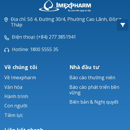
Oxacillin®
Piperacillin
Địa chỉ: Số 4, Đường 30/4, Phường Cao Lãnh, Đồng
Tháp
Ticarlinat®
Điện thoại: (+84) 277 3851941
Zobacta®
Hotline: 1800 5555 35
Bacsulfo®
Về chúng tôi
Nhà đầu tư
Về Imexpharm
Báo cáo thường niên
Văn hóa
Báo cáo phát triển bền
vững
Hành trình
Biên bản & Nghị quyết
Con người
Tiềm lực
Liên kết nhanh