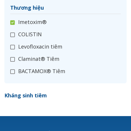
Thương hiệu
Imetoxim®
COLISTIN
Levofloxacin tiêm
Claminat® Tiêm
BACTAMOX® Tiêm
Cefoxitin®
Kháng sinh tiêm
Ceftizoxim®
Cloxacillin®
Nerusyn®