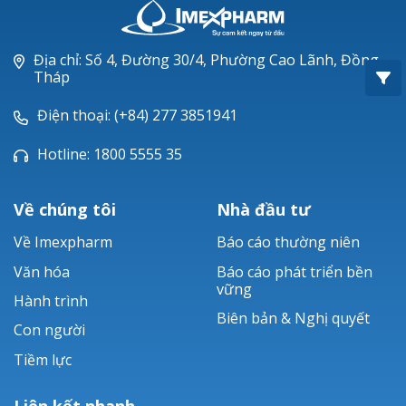
Oxacillin®
Piperacillin
Địa chỉ: Số 4, Đường 30/4, Phường Cao Lãnh, Đồng
Tháp
Ticarlinat®
Điện thoại: (+84) 277 3851941
Zobacta®
Hotline: 1800 5555 35
Bacsulfo®
Về chúng tôi
Nhà đầu tư
Về Imexpharm
Báo cáo thường niên
Văn hóa
Báo cáo phát triển bền
vững
Hành trình
Biên bản & Nghị quyết
Con người
Tiềm lực
Liên kết nhanh