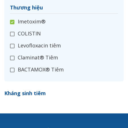
Thương hiệu
Imetoxim®
COLISTIN
Levofloxacin tiêm
Claminat® Tiêm
BACTAMOX® Tiêm
Cefoxitin®
Kháng sinh tiêm
Ceftizoxim®
Cloxacillin®
Nerusyn®