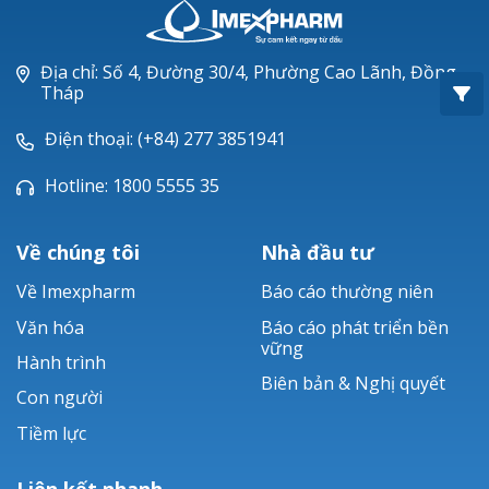
Oxacillin®
Piperacillin
Địa chỉ: Số 4, Đường 30/4, Phường Cao Lãnh, Đồng
Tháp
Ticarlinat®
Điện thoại: (+84) 277 3851941
Zobacta®
Hotline: 1800 5555 35
Bacsulfo®
Về chúng tôi
Nhà đầu tư
Về Imexpharm
Báo cáo thường niên
Văn hóa
Báo cáo phát triển bền
vững
Hành trình
Biên bản & Nghị quyết
Con người
Tiềm lực
Liên kết nhanh