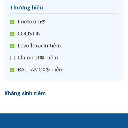
Thương hiệu
Imetoxim®
COLISTIN
Levofloxacin tiêm
Claminat® Tiêm
BACTAMOX® Tiêm
Cefoxitin®
Kháng sinh tiêm
Ceftizoxim®
Cloxacillin®
Nerusyn®