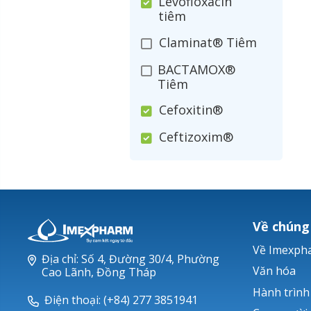
Levofloxacin
tiêm
Claminat® Tiêm
BACTAMOX®
Tiêm
Cefoxitin®
Ceftizoxim®
Cloxacillin®
Nerusyn®
Oxacillin®
Về chúng
Piperacillin
Về Imexph
Địa chỉ: Số 4, Đường 30/4, Phường
Ticarlinat®
Văn hóa
Cao Lãnh, Đồng Tháp
Hành trình
Zobacta®
Điện thoại: (+84) 277 3851941