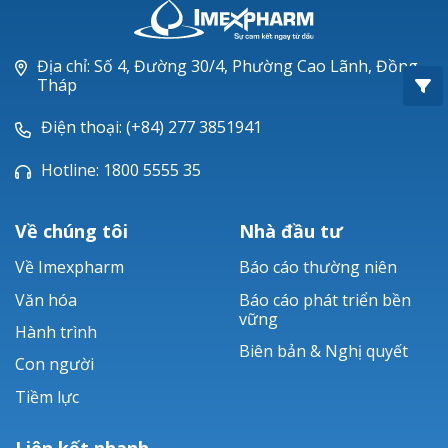
Oxacillin®
Piperacillin
Địa chỉ: Số 4, Đường 30/4, Phường Cao Lãnh, Đồng
Tháp
Ticarlinat®
Điện thoại: (+84) 277 3851941
Zobacta®
Hotline: 1800 5555 35
Bacsulfo®
Về chúng tôi
Nhà đầu tư
Về Imexpharm
Báo cáo thường niên
Văn hóa
Báo cáo phát triển bền
vững
Hành trình
Biên bản & Nghị quyết
Con người
Tiềm lực
Liên kết nhanh