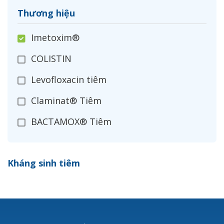
Thương hiệu
Imetoxim®
COLISTIN
Levofloxacin tiêm
Claminat® Tiêm
BACTAMOX® Tiêm
Cefoxitin®
Kháng sinh tiêm
Ceftizoxim®
Cloxacillin®
Nerusyn®