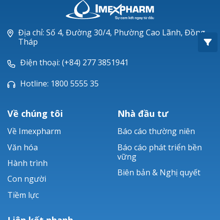
Oxacillin®
Piperacillin
Địa chỉ: Số 4, Đường 30/4, Phường Cao Lãnh, Đồng
Tháp
Ticarlinat®
Điện thoại: (+84) 277 3851941
Zobacta®
Hotline: 1800 5555 35
Bacsulfo®
Về chúng tôi
Nhà đầu tư
Về Imexpharm
Báo cáo thường niên
Văn hóa
Báo cáo phát triển bền
vững
Hành trình
Biên bản & Nghị quyết
Con người
Tiềm lực
Liên kết nhanh