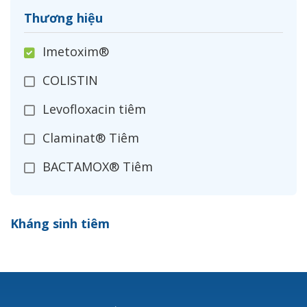
Thương hiệu
Imetoxim®
COLISTIN
Levofloxacin tiêm
Claminat® Tiêm
BACTAMOX® Tiêm
Cefoxitin®
Kháng sinh tiêm
Ceftizoxim®
Cloxacillin®
Nerusyn®