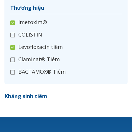
Thương hiệu
Imetoxim®
COLISTIN
Levofloxacin tiêm
Claminat® Tiêm
BACTAMOX® Tiêm
Cefoxitin®
Kháng sinh tiêm
Ceftizoxim®
Cloxacillin®
Nerusyn®