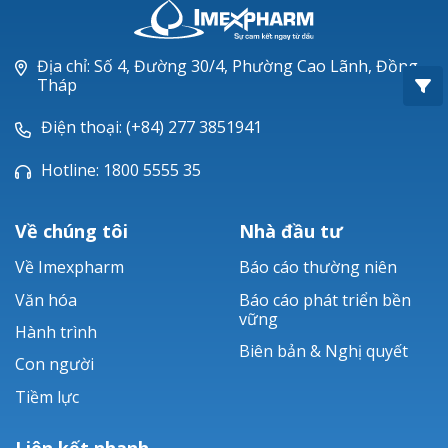
Oxacillin®
Piperacillin
Địa chỉ: Số 4, Đường 30/4, Phường Cao Lãnh, Đồng
Tháp
Ticarlinat®
Điện thoại: (+84) 277 3851941
Zobacta®
Hotline: 1800 5555 35
Bacsulfo®
Về chúng tôi
Nhà đầu tư
Về Imexpharm
Báo cáo thường niên
Văn hóa
Báo cáo phát triển bền
vững
Hành trình
Biên bản & Nghị quyết
Con người
Tiềm lực
Liên kết nhanh